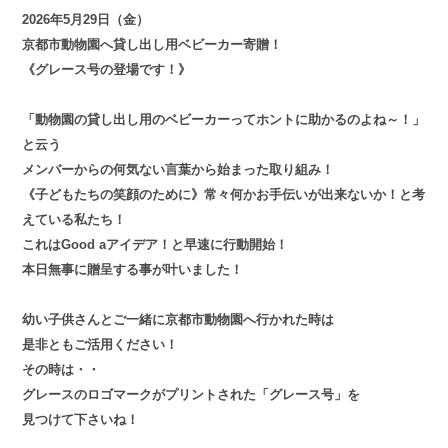
2026年5月29日（金）
京都市動物園へ貸し出し用ベビーカー寄贈！
《グレース号の登場です！》
「動物園の貸し出し用のベビーカーってホントに助かるのよね～！」
と云う
メンバーからの何気ない言葉から始まった取り組み！
《子どもたちの笑顔のために》常々何かお手伝いが出来ないか！と考
えている私たち！
これはGood aアイデア！と早速に行動開始！
本日無事に贈呈する事が叶いました！
幼い子供さんとご一緒に京都市動物園へ行かれた時は
是非ともご活用ください！
その時は・・
グレースのロゴマークがプリントされた「グレース号」を
見つけて下さいね！