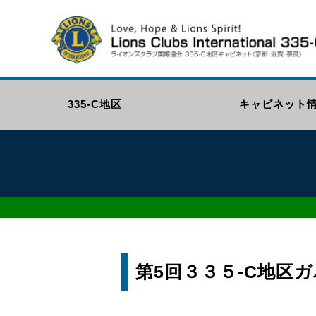
335-C地区
キャビネット
第5回３３５-C地区